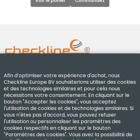
Voir le panier
Commandez
Checkline Europe B.V. — spécialistes de la fourniture,
Afin d’optimiser votre expérience d'achat, nous
Checkline Europe BV souhaiterions utiliser des cookies
de l'étalonnage, de la certification et de la réparation
et des technologies similaires et pour cela nous
d'instruments de mesure de haute précision.
nécessitons votre consentement. En cliquant sur le
bouton "Accepter les cookies", vous acceptez
l'utilisation de cookies et de technologies similaires. Si
vous n'êtes pas d'accord, vous pouvez refuser
l'utilisation ou personnaliser les paramètres des
cookies respectifs en cliquant sur le bouton
Entreprise
"Paramètres des cookies". Vous avez la possibilité de