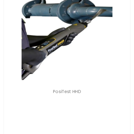
it
PosiTest HHD