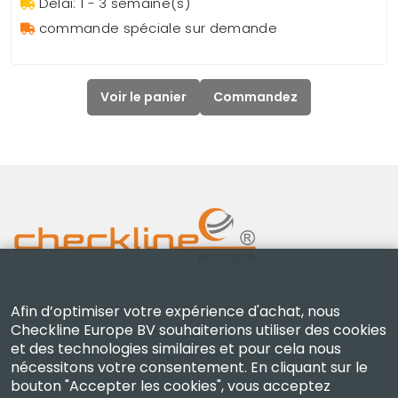
Delai: 1 - 3 semaine(s)
commande spéciale sur demande
Voir le panier
Commandez
Checkline Europe B.V. — spécialistes de la fourniture,
Afin d’optimiser votre expérience d'achat, nous
Checkline Europe BV souhaiterions utiliser des cookies
de l'étalonnage, de la certification et de la réparation
et des technologies similaires et pour cela nous
d'instruments de mesure de haute précision.
nécessitons votre consentement. En cliquant sur le
bouton "Accepter les cookies", vous acceptez