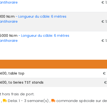
antihoraire
€ 1
1000 Ncm
- Longueur du câble: 6 mètres
antihoraire
€ 1
55000 Ncm
- Longueur du câble: 6 mètres
antihoraire
€ 1
400, table top
€ 
400, to Series TST stands
€
 hors frais de port.
s
,
Delai: 1 - 3 semaine(s)
,
commande spéciale sur 