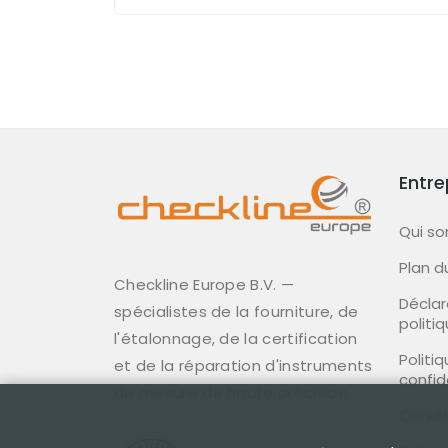
Entre
Qui s
Plan d
Checkline Europe B.V. —
Déclar
spécialistes de la fourniture, de
politi
l'étalonnage, de la certification
Politi
et de la réparation d'instruments
confid
de mesure de haute précision.
Condit