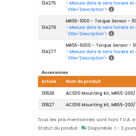
134275
- Mesure dans le sens horaire et 
' title='Description'>
MR55-1000 - Torque Sensor - 1
134276
- Mesure dans le sens horaire et 
' title='Description'>
MR55-5000 - Torque Sensor - 
134277
- Mesure dans le sens horaire et 
' title='Description'>
Accessoires
Article
Nom du produit
131626
AC1010 Mounting kit, MR55-200/
131627
AC1016 Mounting kit, MR55-200/
Tous les prix mentionnés sont hors T.V.A. et
Statut du produit :
Disponible: 1 - 3 jour