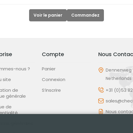
Voir le panier
Commandez
prise
Compte
Nous Contac
ommes-nous ?
Panier
Dennenweg 
Netherlands
u site
Connexion
ation de
S’inscrire
+31 (0)53 8
que générale
sales@check
que de
Nous contac
entialité
ions générales