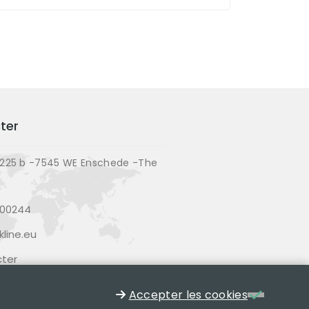
ter
225 b -7545 WE Enschede -The
200244
line.eu
ter
Accepter les cookies