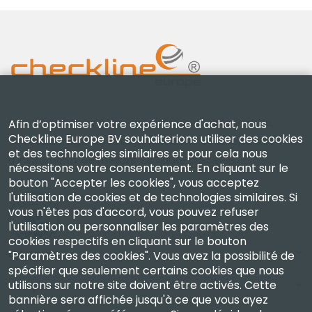
Checkline Europe B.V. — spécialistes de la fourniture,
Afin d’optimiser votre expérience d'achat, nous
Checkline Europe BV souhaiterions utiliser des cookies
de l'étalonnage, de la certification et de la réparation
et des technologies similaires et pour cela nous
d'instruments de mesure de haute précision.
nécessitons votre consentement. En cliquant sur le
bouton "Accepter les cookies", vous acceptez
l'utilisation de cookies et de technologies similaires. Si
vous n'êtes pas d'accord, vous pouvez refuser
l'utilisation ou personnaliser les paramètres des
cookies respectifs en cliquant sur le bouton
Entreprise
"Paramètres des cookies". Vous avez la possibilité de
spécifier que seulement certains cookies que nous
utilisons sur notre site doivent être activés. Cette
Compte
bannière sera affichée jusqu'à ce que vous ayez