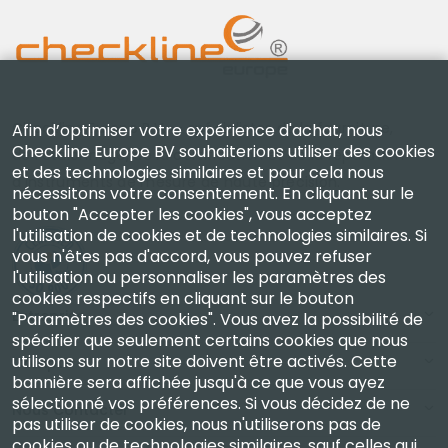
Checkline Europe B.V. — spécialistes de la fourniture,
Afin d’optimiser votre expérience d'achat, nous
Checkline Europe BV souhaiterions utiliser des cookies
de l'étalonnage, de la certification et de la réparation
et des technologies similaires et pour cela nous
d'instruments de mesure de haute précision.
nécessitons votre consentement. En cliquant sur le
bouton "Accepter les cookies", vous acceptez
l'utilisation de cookies et de technologies similaires. Si
vous n'êtes pas d'accord, vous pouvez refuser
l'utilisation ou personnaliser les paramètres des
cookies respectifs en cliquant sur le bouton
Entreprise
"Paramètres des cookies". Vous avez la possibilité de
spécifier que seulement certains cookies que nous
utilisons sur notre site doivent être activés. Cette
Compte
bannière sera affichée jusqu'à ce que vous ayez
sélectionné vos préférences. Si vous décidez de ne
Nous Contacter
pas utiliser de cookies, nous n'utiliserons pas de
cookies ou de technologies similaires, sauf celles qui