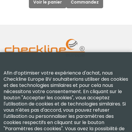
Voir le panier
Commandez
Checkline Europe B.V. — spécialistes de la fourniture,
Afin d’optimiser votre expérience d'achat, nous
Checkline Europe BV souhaiterions utiliser des cookies
de l'étalonnage, de la certification et de la réparation
et des technologies similaires et pour cela nous
d'instruments de mesure de haute précision.
nécessitons votre consentement. En cliquant sur le
bouton "Accepter les cookies", vous acceptez
l'utilisation de cookies et de technologies similaires. Si
vous n'êtes pas d'accord, vous pouvez refuser
l'utilisation ou personnaliser les paramètres des
cookies respectifs en cliquant sur le bouton
Entreprise
"Paramètres des cookies". Vous avez la possibilité de