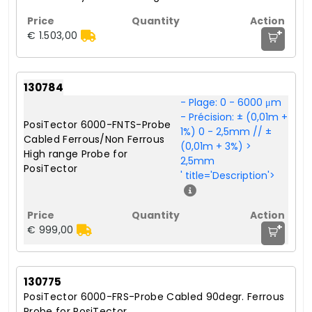
+
€ 1.503,00
130784
- Plage: 0 - 6000 μm
- Précision: ± (0,01m +
PosiTector 6000-FNTS-Probe
1%) 0 - 2,5mm // ±
Cabled Ferrous/Non Ferrous
(0,01m + 3%) >
High range Probe for
2,5mm
PosiTector
' title='Description'>
+
€ 999,00
130775
PosiTector 6000-FRS-Probe Cabled 90degr. Ferrous
Probe for PosiTector