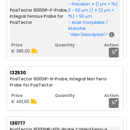
- Précision: ± (1 μm + 1%)
PosiTector 6000IP-F-Probe,
0 - 50 μm // ± (2 μm +
Integral Ferrous Probe for
1%) > 50 μm
PosiTector
- Acier inoxydable /
étanche
' title='Description'>
+
€ 385,00
132530
PosiTector 6000IP-N-Probe, Integral Non Ferro
Probe for PosiTector
+
€ 461,00
130777
PosiTector 6000MP-F0S-Probe Cabled Ferrous