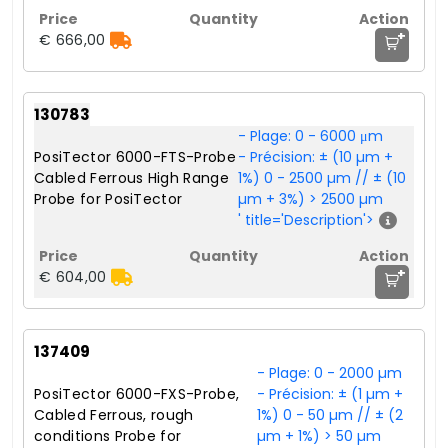
+
€ 666,00
130783
- Plage: 0 - 6000 μm
PosiTector 6000-FTS-Probe
- Précision: ± (10 µm +
Cabled Ferrous High Range
1%) 0 - 2500 µm // ± (10
Probe for PosiTector
µm + 3%) > 2500 µm
' title='Description'>
+
€ 604,00
137409
- Plage: 0 - 2000 µm
PosiTector 6000-FXS-Probe,
- Précision: ± (1 µm +
Cabled Ferrous, rough
1%) 0 - 50 µm // ± (2
conditions Probe for
µm + 1%) > 50 µm