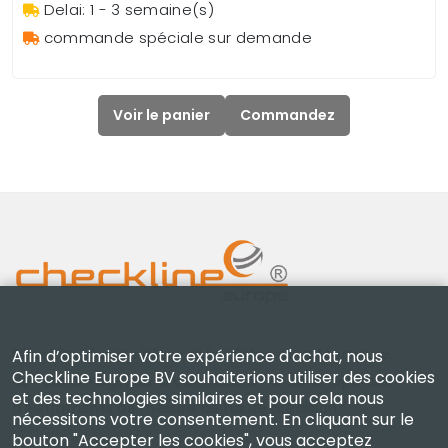
Delai: 1 - 3 semaine(s)
commande spéciale sur demande
Voir le panier
Commandez
Checkline Europe B.V. — spécialistes de la fourniture,
Afin d’optimiser votre expérience d'achat, nous
Checkline Europe BV souhaiterions utiliser des cookies
de l'étalonnage, de la certification et de la réparation
et des technologies similaires et pour cela nous
d'instruments de mesure de haute précision.
nécessitons votre consentement. En cliquant sur le
bouton "Accepter les cookies", vous acceptez