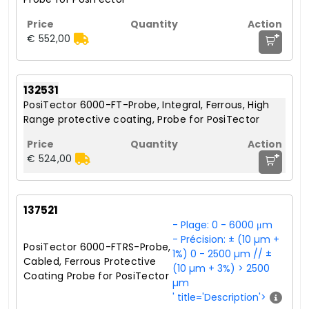
+
€ 552,00
132531
PosiTector 6000-FT-Probe, Integral, Ferrous, High
Range protective coating, Probe for PosiTector
+
€ 524,00
137521
- Plage: 0 - 6000 μm
- Précision: ± (10 µm +
PosiTector 6000-FTRS-Probe,
1%) 0 - 2500 µm // ±
Cabled, Ferrous Protective
(10 µm + 3%) > 2500
Coating Probe for PosiTector
µm
' title='Description'>