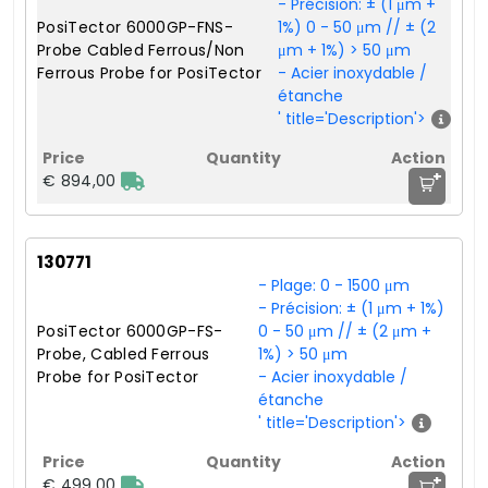
- Précision: ± (1 μm +
PosiTector 6000GP-FNS-
1%) 0 - 50 μm // ± (2
Probe Cabled Ferrous/Non
μm + 1%) > 50 μm
Ferrous Probe for PosiTector
- Acier inoxydable /
étanche
' title='Description'>
+
€ 894,00
130771
- Plage: 0 - 1500 μm
- Précision: ± (1 μm + 1%)
PosiTector 6000GP-FS-
0 - 50 μm // ± (2 μm +
Probe, Cabled Ferrous
1%) > 50 μm
Probe for PosiTector
- Acier inoxydable /
étanche
' title='Description'>
+
€ 499,00