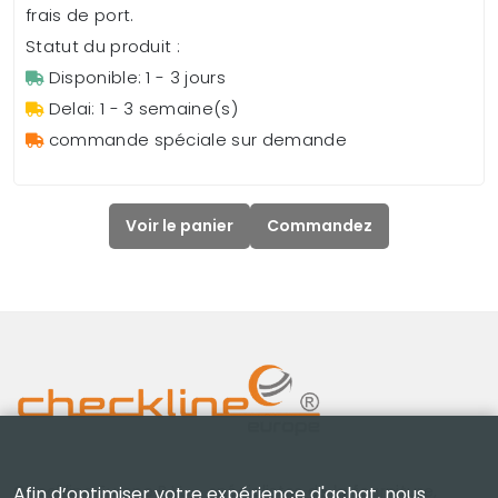
frais de port.
Statut du produit :
Disponible: 1 - 3 jours
Delai: 1 - 3 semaine(s)
commande spéciale sur demande
Voir le panier
Commandez
Checkline Europe B.V. — spécialistes de la fourniture,
Afin d’optimiser votre expérience d'achat, nous