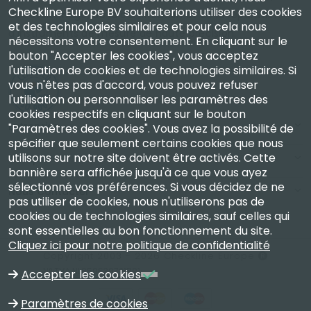
Checkline Europe BV souhaiterions utiliser des cookies
de l'étalonnage, de la certification et de la réparation
et des technologies similaires et pour cela nous
d'instruments de mesure de haute précision.
nécessitons votre consentement. En cliquant sur le
bouton "Accepter les cookies", vous acceptez
l'utilisation de cookies et de technologies similaires. Si
vous n'êtes pas d'accord, vous pouvez refuser
l'utilisation ou personnaliser les paramètres des
cookies respectifs en cliquant sur le bouton
Entreprise
"Paramètres des cookies". Vous avez la possibilité de
spécifier que seulement certains cookies que nous
utilisons sur notre site doivent être activés. Cette
Compte
bannière sera affichée jusqu'à ce que vous ayez
sélectionné vos préférences. Si vous décidez de ne
Nous Contacter
pas utiliser de cookies, nous n'utiliserons pas de
cookies ou de technologies similaires, sauf celles qui
sont essentielles au bon fonctionnement du site.
Cliquez ici pour notre politique de confidentialité
Copyright 2003 - 2026 Checkline Europe
N° TVA NL850630721B01
Accepter les cookies
Paramètres de cookies