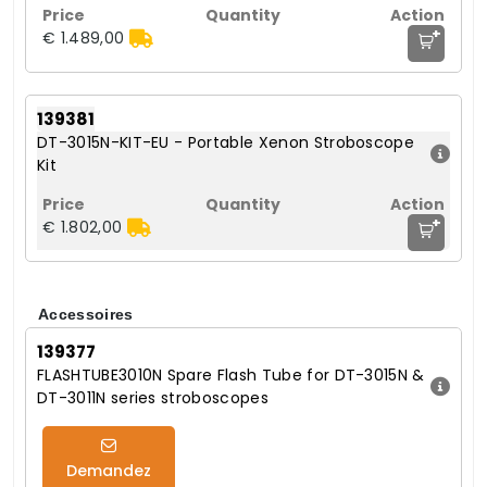
+
€ 1.489,00
139381
DT-3015N-KIT-EU - Portable Xenon Stroboscope
Kit
+
€ 1.802,00
Accessoires
139377
FLASHTUBE3010N Spare Flash Tube for DT-3015N &
DT-3011N series stroboscopes
Demandez