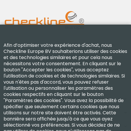
Checkline Europe B.V. — spécialistes de la fourniture,
Afin d’optimiser votre expérience d'achat, nous
Checkline Europe BV souhaiterions utiliser des cookies
de l'étalonnage, de la certification et de la réparation
et des technologies similaires et pour cela nous
d'instruments de mesure de haute précision.
nécessitons votre consentement. En cliquant sur le
bouton "Accepter les cookies", vous acceptez
l'utilisation de cookies et de technologies similaires. Si
vous n'êtes pas d'accord, vous pouvez refuser
l'utilisation ou personnaliser les paramètres des
cookies respectifs en cliquant sur le bouton
Entreprise
"Paramètres des cookies". Vous avez la possibilité de
spécifier que seulement certains cookies que nous
utilisons sur notre site doivent être activés. Cette
Compte
bannière sera affichée jusqu'à ce que vous ayez
sélectionné vos préférences. Si vous décidez de ne
Nous Contacter