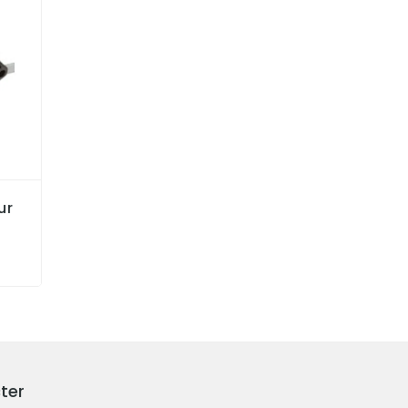
ur
ter