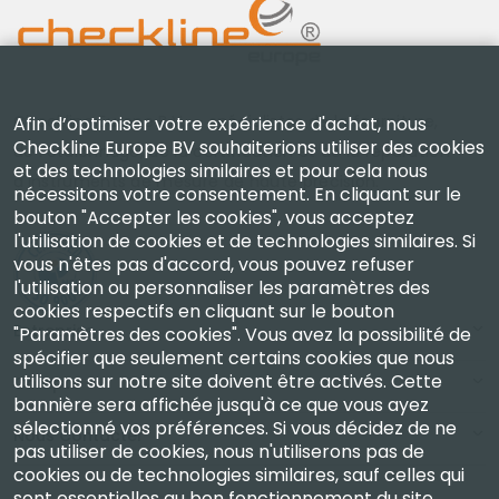
Checkline Europe B.V. — spécialistes de la fourniture,
Afin d’optimiser votre expérience d'achat, nous
Checkline Europe BV souhaiterions utiliser des cookies
de l'étalonnage, de la certification et de la réparation
et des technologies similaires et pour cela nous
d'instruments de mesure de haute précision.
nécessitons votre consentement. En cliquant sur le
bouton "Accepter les cookies", vous acceptez
l'utilisation de cookies et de technologies similaires. Si
vous n'êtes pas d'accord, vous pouvez refuser
l'utilisation ou personnaliser les paramètres des
cookies respectifs en cliquant sur le bouton
Entreprise
"Paramètres des cookies". Vous avez la possibilité de
spécifier que seulement certains cookies que nous
utilisons sur notre site doivent être activés. Cette
Compte
bannière sera affichée jusqu'à ce que vous ayez
sélectionné vos préférences. Si vous décidez de ne
Nous Contacter
pas utiliser de cookies, nous n'utiliserons pas de
cookies ou de technologies similaires, sauf celles qui
sont essentielles au bon fonctionnement du site.