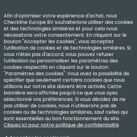
Checkline Europe B.V. — spécialistes de la fourniture,
Afin d’optimiser votre expérience d'achat, nous
Checkline Europe BV souhaiterions utiliser des cookies
de l'étalonnage, de la certification et de la réparation
et des technologies similaires et pour cela nous
d'instruments de mesure de haute précision.
nécessitons votre consentement. En cliquant sur le
bouton "Accepter les cookies", vous acceptez
l'utilisation de cookies et de technologies similaires. Si
vous n'êtes pas d'accord, vous pouvez refuser
l'utilisation ou personnaliser les paramètres des
cookies respectifs en cliquant sur le bouton
Entreprise
"Paramètres des cookies". Vous avez la possibilité de
spécifier que seulement certains cookies que nous
utilisons sur notre site doivent être activés. Cette
Compte
bannière sera affichée jusqu'à ce que vous ayez
sélectionné vos préférences. Si vous décidez de ne
Nous Contacter
pas utiliser de cookies, nous n'utiliserons pas de
cookies ou de technologies similaires, sauf celles qui
sont essentielles au bon fonctionnement du site.
Cliquez ici pour notre politique de confidentialité
Copyright 2003 - 2026 Checkline Europe
N° TVA NL850630721B01