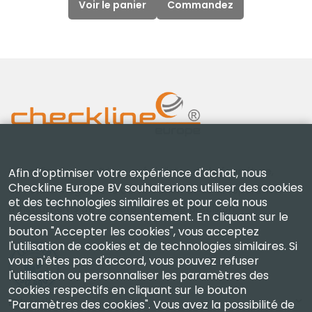
Voir le panier
Commandez
Checkline Europe B.V. — spécialistes de la fourniture,
Afin d’optimiser votre expérience d'achat, nous
Checkline Europe BV souhaiterions utiliser des cookies
de l'étalonnage, de la certification et de la réparation
et des technologies similaires et pour cela nous
d'instruments de mesure de haute précision.
nécessitons votre consentement. En cliquant sur le
bouton "Accepter les cookies", vous acceptez
l'utilisation de cookies et de technologies similaires. Si
vous n'êtes pas d'accord, vous pouvez refuser
l'utilisation ou personnaliser les paramètres des
cookies respectifs en cliquant sur le bouton
Entreprise
"Paramètres des cookies". Vous avez la possibilité de