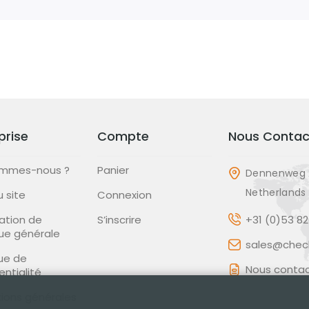
prise
Compte
Nous Contac
ommes-nous ?
Panier
Dennenweg 
Netherlands
u site
Connexion
ation de
S’inscrire
+31 (0)53 8
que générale
sales@check
que de
Nous contac
entialité
ions générales