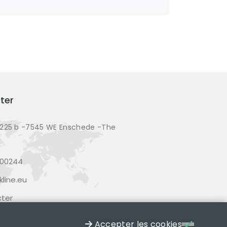
ter
225 b -7545 WE Enschede -The
200244
line.eu
ter
Accepter les cookies