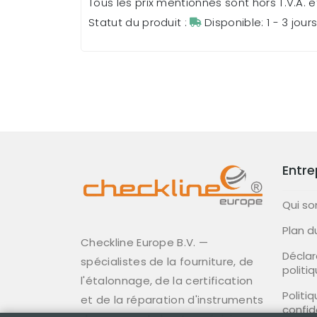
Tous les prix mentionnés sont hors T.V.A. et
Statut du produit :
Disponible: 1 - 3 jour
Entre
Qui s
Plan d
Checkline Europe B.V. —
Déclar
spécialistes de la fourniture, de
politi
l'étalonnage, de la certification
Politi
et de la réparation d'instruments
confid