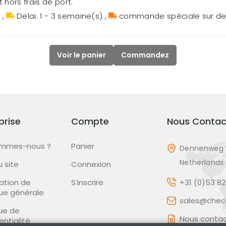
 hors frais de port.
s
,
Delai: 1 - 3 semaine(s)
,
commande spéciale sur 
Voir le panier
Commandez
prise
Compte
Nous Contac
ommes-nous ?
Panier
Dennenweg 
Netherlands
u site
Connexion
ation de
S’inscrire
+31 (0)53 8
que générale
sales@check
que de
Nous contac
entialité