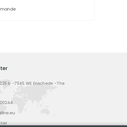
demande
ter
225 b -7545 WE Enschede -The
200244
line.eu
ter