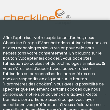
Checkline Europe B.V. — spécialistes de la fourniture,
Afin d’optimiser votre expérience d'achat, nous
Checkline Europe BV souhaiterions utiliser des cookies
de l'étalonnage, de la certification et de la réparation
et des technologies similaires et pour cela nous
d'instruments de mesure de haute précision.
nécessitons votre consentement. En cliquant sur le
bouton "Accepter les cookies", vous acceptez
l'utilisation de cookies et de technologies similaires. Si
vous n'êtes pas d'accord, vous pouvez refuser
l'utilisation ou personnaliser les paramètres des
cookies respectifs en cliquant sur le bouton
Entreprise
"Paramètres des cookies". Vous avez la possibilité de
spécifier que seulement certains cookies que nous
utilisons sur notre site doivent être activés. Cette
Compte
bannière sera affichée jusqu'à ce que vous ayez
sélectionné vos préférences. Si vous décidez de ne
Nous Contacter
pas utiliser de cookies, nous n'utiliserons pas de