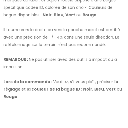
marquée au laser. Chaque modèle dispose d'une bague
spécifique codée ID, colorée de son choix. Couleurs de
bague disponibles :
Noir
,
Bleu
,
Vert
ou
Rouge
.
Il tourne vers la droite ou vers la gauche mais il est certifié
avec une précision de +/- 4% dans une seule direction. Le
reétalonnage sur le terrain n'est pas recommandé.
REMARQUE :
Ne pas utiliser avec des outils à impact ou à
impulsion
Lors de la commande :
Veuillez, s'il vous plaît, préciser
le
réglage
et
la couleur de la bague ID : Noir
,
Bleu
,
Vert
ou
Rouge
.