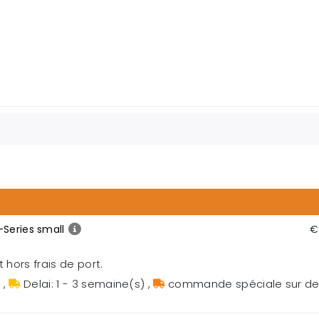
-Series small
€
 hors frais de port.
s
,
Delai: 1 - 3 semaine(s)
,
commande spéciale sur 