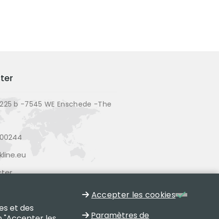
ter
225 b -7545 WE Enschede -The
200244
line.eu
ter
Accepter les cookies
es et des
Paramètres de
n "Accepter les