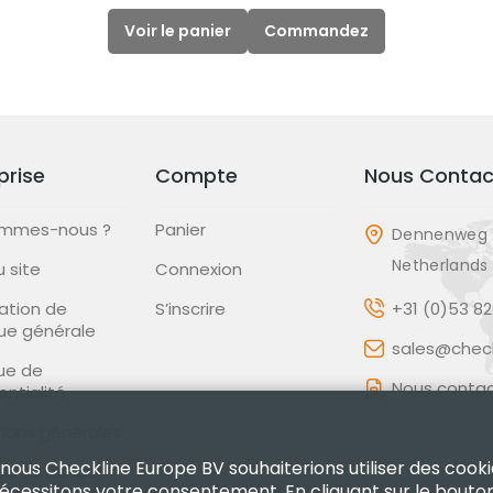
Voir le panier
Commandez
prise
Compte
Nous Contac
ommes-nous ?
Panier
Dennenweg 
Netherlands
u site
Connexion
ation de
S’inscrire
+31 (0)53 8
que générale
sales@check
que de
Nous contac
entialité
ions générales
 nous Checkline Europe BV souhaiterions utiliser des cooki
que de Retour
nécessitons votre consentement. En cliquant sur le bouto