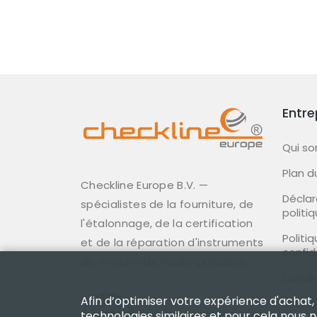
Entre
Qui s
Plan d
Checkline Europe B.V. —
Déclar
spécialistes de la fourniture, de
politi
l'étalonnage, de la certification
Politi
et de la réparation d'instruments
confid
de mesure de haute précision.
Condit
Afin d’optimiser votre expérience d'achat,
Politi
technologies similaires et pour cela nous 