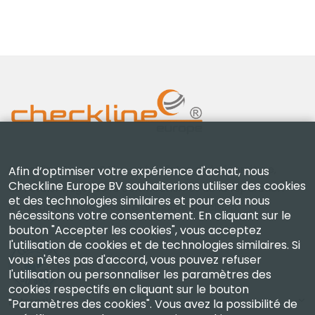
Checkline Europe B.V. — spécialistes de la fourniture,
Afin d’optimiser votre expérience d'achat, nous
Checkline Europe BV souhaiterions utiliser des cookies
de l'étalonnage, de la certification et de la réparation
et des technologies similaires et pour cela nous
d'instruments de mesure de haute précision.
nécessitons votre consentement. En cliquant sur le
bouton "Accepter les cookies", vous acceptez
l'utilisation de cookies et de technologies similaires. Si
vous n'êtes pas d'accord, vous pouvez refuser
l'utilisation ou personnaliser les paramètres des
cookies respectifs en cliquant sur le bouton
Entreprise
"Paramètres des cookies". Vous avez la possibilité de