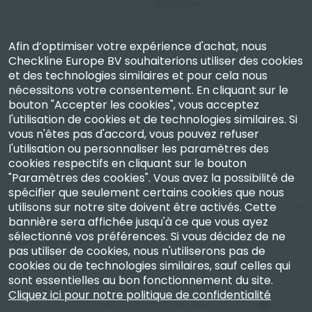
Checkline Europe B.V. — spécialistes de la fourniture,
Afin d’optimiser votre expérience d'achat, nous
Checkline Europe BV souhaiterions utiliser des cookies
de l'étalonnage, de la certification et de la réparation
et des technologies similaires et pour cela nous
d'instruments de mesure de haute précision.
nécessitons votre consentement. En cliquant sur le
bouton "Accepter les cookies", vous acceptez
l'utilisation de cookies et de technologies similaires. Si
vous n'êtes pas d'accord, vous pouvez refuser
l'utilisation ou personnaliser les paramètres des
cookies respectifs en cliquant sur le bouton
Entreprise
"Paramètres des cookies". Vous avez la possibilité de
spécifier que seulement certains cookies que nous
utilisons sur notre site doivent être activés. Cette
Compte
bannière sera affichée jusqu'à ce que vous ayez
sélectionné vos préférences. Si vous décidez de ne
Nous Contacter
pas utiliser de cookies, nous n'utiliserons pas de
cookies ou de technologies similaires, sauf celles qui
sont essentielles au bon fonctionnement du site.
Cliquez ici pour notre politique de confidentialité
Copyright 2003 - 2026 Checkline Europe