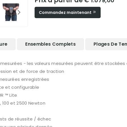
Prix à partir de
€ 1.079,00
Commandez maintenant
ure
Ensembles Complets
Plages De Te
mesurées - les valeurs mesurées peuvent être stockées e
ssion et de force de traction
 mesurées enregistrées
e et configurable
R ™ Lite
0, 100 et 2500 Newton
sts de réussite / échec
 sur une période donnée