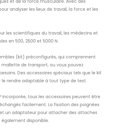
ques et de la force musculaire. Avec des
ur analyser les lieux de travail, la force et les
r les scientifiques du travail, les médecins et
bles en 500, 2500 et 5000 N.
ensembles (kit) préconfigurés, qui comprennent
 mallette de transport, ou vous pouvez
esoins. Des accessoires spéciaux tels que le kit
le rendre adaptable à tout type de test.
Jauge de force ergonomique configurable
A
 incorporée, tous les accessoires peuvent être
polyvalente
changés facilement. La fixation des poignées
n et un adaptateur pour attacher des attaches
t également disponible.