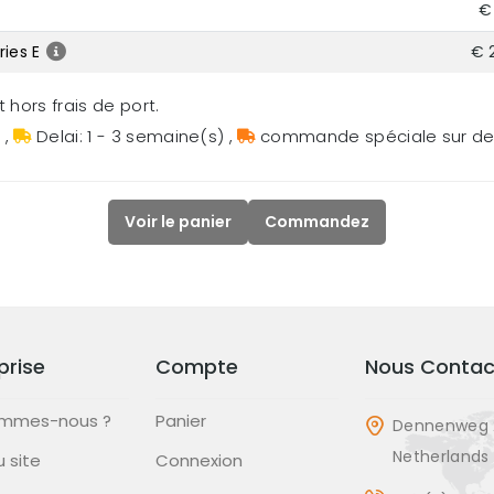
€
ies E
€ 
 hors frais de port.
s
,
Delai: 1 - 3 semaine(s)
,
commande spéciale sur 
Voir le panier
Commandez
prise
Compte
Nous Contac
ommes-nous ?
Panier
Dennenweg 
Netherlands
u site
Connexion