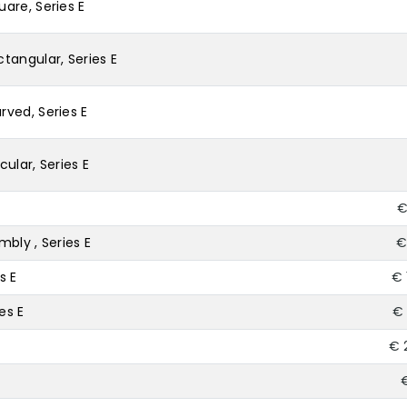
are, Series E
tangular, Series E
ved, Series E
ular, Series E
€
bly , Series E
€
s E
€ 
es E
€ 
€ 