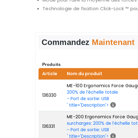
Technologie de fixation Click-Lock ™ po
Commandez
Maintenant
Produits
Article
Nom du produit
ME-100 Ergonomics Force Gauge
200% de l’échelle totale
136330
- Port de sortie: USB
' title='Description'>
ME-200 Ergonomics Force Gauge
surcharges: 200% de l’échelle tot
136331
- Port de sortie: USB
' title='Description'>