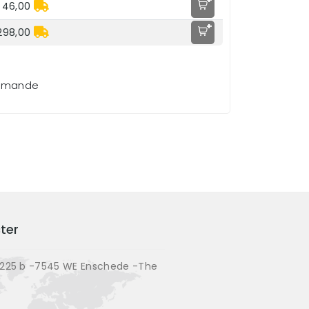
 46,00
+
298,00
demande
ter
225 b -7545 WE Enschede -The