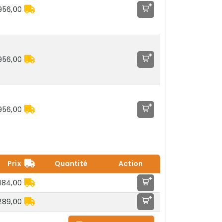
+
.956,00
+
.956,00
+
.956,00
Prix
Quantité
Action
+
184,00
+
289,00