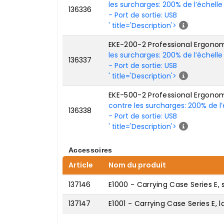
les surcharges: 200% de l’échelle
136336
- Port de sortie: USB
' title='Description'>
EKE-200-2 Professional Ergonomi
les surcharges: 200% de l’échelle
136337
- Port de sortie: USB
' title='Description'>
EKE-500-2 Professional Ergonomi
contre les surcharges: 200% de l’
136338
- Port de sortie: USB
' title='Description'>
Accessoires
Article
Nom du produit
137146
E1000 - Carrying Case Series E, 
137147
E1001 - Carrying Case Series E, l