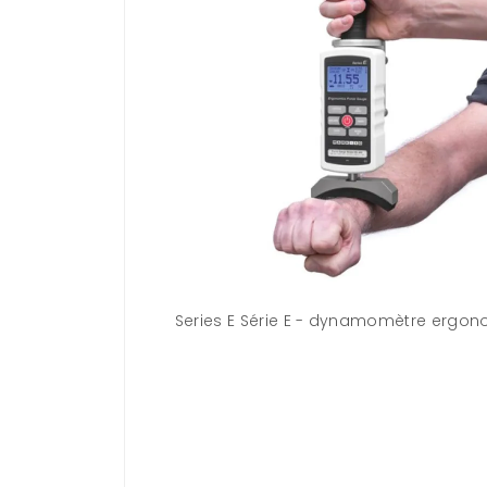
 le kit étendu
Series E Série E - dynamomètre ergo