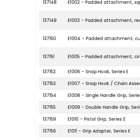
137148
E1002 - Padded attachment, squ
137149
E1003 - Padded attachment, rec
137150
E1004 - Padded attachment, cur
137151
E1005 - Padded attachment, circ
137152
E1006 - Snap Hook, Series E
137153
E1007 - Snap Hook / Chain Assem
137154
E1008 - Single Handle Grip, Serie
137155
E1009 - Double Handle Grip, Seri
137159
E1010 - Pistol Grip, Series E
137156
E1011 - Grip Adapter, Series E