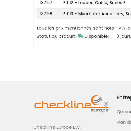
137157
E1012 - Looped Cable, Series E
137158
E1013 - Myometer Accessory, Ser
Tous les prix mentionnés sont hors T.V.A. et
Statut du produit :
Disponible: 1 - 3 jour
Entre
Qui s
Plan d
Checkline Europe B.V. —