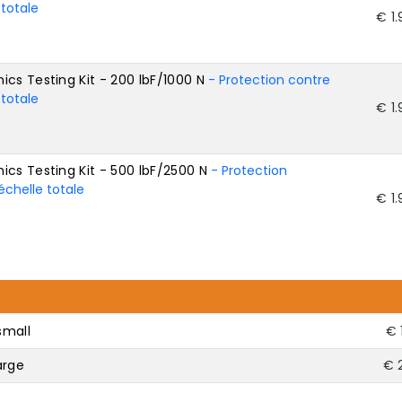
 totale
€ 1
cs Testing Kit - 200 lbF/1000 N
- Protection contre
 totale
€ 1
cs Testing Kit - 500 lbF/2500 N
- Protection
échelle totale
€ 1
small
€ 
arge
€ 