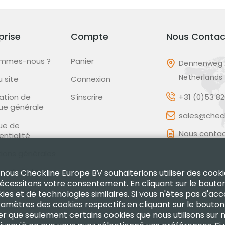
prise
Compte
Nous Contac
ommes-nous ?
Panier
Dennenweg 
Netherlands
u site
Connexion
ation de
S’inscrire
+31 (0)53 8
que générale
sales@check
que de
Nous contac
entialité
ions générales
que de Retour
 nous Checkline Europe BV souhaiterions utiliser des cooki
nécessitons votre consentement. En cliquant sur le bouto
de conduite
kies et de technologies similaires. Si vous n'êtes pas d'ac
 paramètres des cookies respectifs en cliquant sur le bout
fier que seulement certains cookies que nous utilisons sur 