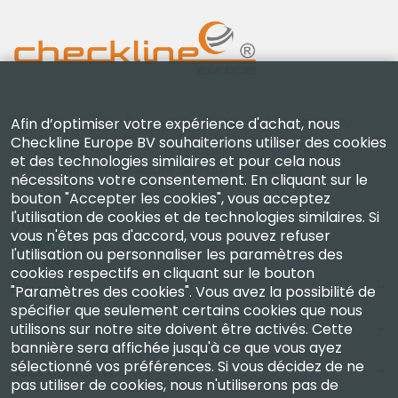
Checkline Europe B.V. — spécialistes de la fourniture,
Afin d’optimiser votre expérience d'achat, nous
Checkline Europe BV souhaiterions utiliser des cookies
de l'étalonnage, de la certification et de la réparation
et des technologies similaires et pour cela nous
d'instruments de mesure de haute précision.
nécessitons votre consentement. En cliquant sur le
bouton "Accepter les cookies", vous acceptez
l'utilisation de cookies et de technologies similaires. Si
vous n'êtes pas d'accord, vous pouvez refuser
l'utilisation ou personnaliser les paramètres des
cookies respectifs en cliquant sur le bouton
Entreprise
"Paramètres des cookies". Vous avez la possibilité de
spécifier que seulement certains cookies que nous
utilisons sur notre site doivent être activés. Cette
Compte
bannière sera affichée jusqu'à ce que vous ayez
sélectionné vos préférences. Si vous décidez de ne
Nous Contacter
pas utiliser de cookies, nous n'utiliserons pas de