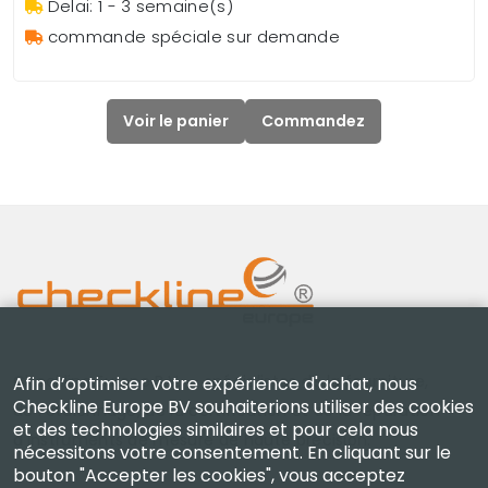
Delai: 1 - 3 semaine(s)
commande spéciale sur demande
Voir le panier
Commandez
Checkline Europe B.V. — spécialistes de la fourniture,
Afin d’optimiser votre expérience d'achat, nous
Checkline Europe BV souhaiterions utiliser des cookies
de l'étalonnage, de la certification et de la réparation
et des technologies similaires et pour cela nous
d'instruments de mesure de haute précision.
nécessitons votre consentement. En cliquant sur le
bouton "Accepter les cookies", vous acceptez