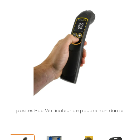
positest-pc Vérificateur de poudre non durcie
G