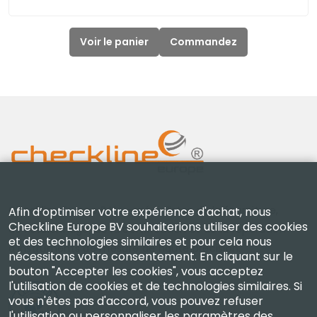
Voir le panier
Commandez
Checkline Europe B.V. — spécialistes de la fourniture,
Afin d’optimiser votre expérience d'achat, nous
Checkline Europe BV souhaiterions utiliser des cookies
de l'étalonnage, de la certification et de la réparation
et des technologies similaires et pour cela nous
d'instruments de mesure de haute précision.
nécessitons votre consentement. En cliquant sur le
bouton "Accepter les cookies", vous acceptez
l'utilisation de cookies et de technologies similaires. Si
vous n'êtes pas d'accord, vous pouvez refuser
l'utilisation ou personnaliser les paramètres des