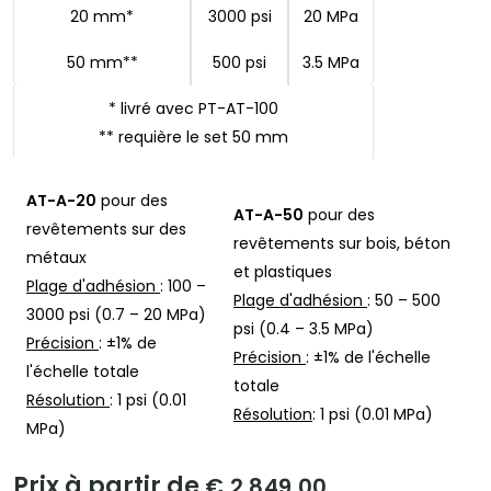
20 mm*
3000 psi
20 MPa
50 mm**
500 psi
3.5 MPa
* livré avec PT-AT-100
** requière le set 50 mm
AT-A-20
pour des
AT-A-50
pour des
revêtements sur des
revêtements sur bois, béton
métaux
et plastiques
Plage d'adhésion
: 100 –
Plage d'adhésion
: 50 – 500
3000 psi (0.7 – 20 MPa)
psi (0.4 – 3.5 MPa)
Précision
: ±1% de
Précision
: ±1% de l'échelle
l'échelle totale
totale
Résolution
: 1 psi (0.01
Résolution
: 1 psi (0.01 MPa)
MPa)
Prix à partir de
€ 2.849,00