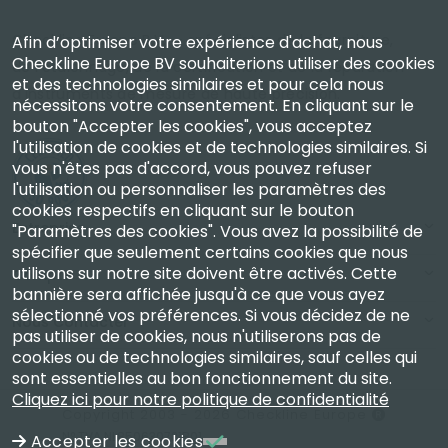
Checkline Europe B.V. — spécialistes de la fourniture,
Afin d’optimiser votre expérience d'achat, nous
Checkline Europe BV souhaiterions utiliser des cookies
de l'étalonnage, de la certification et de la réparation
et des technologies similaires et pour cela nous
d'instruments de mesure de haute précision.
nécessitons votre consentement. En cliquant sur le
bouton "Accepter les cookies", vous acceptez
l'utilisation de cookies et de technologies similaires. Si
vous n'êtes pas d'accord, vous pouvez refuser
l'utilisation ou personnaliser les paramètres des
cookies respectifs en cliquant sur le bouton
Entreprise
"Paramètres des cookies". Vous avez la possibilité de
spécifier que seulement certains cookies que nous
utilisons sur notre site doivent être activés. Cette
Compte
bannière sera affichée jusqu'à ce que vous ayez
sélectionné vos préférences. Si vous décidez de ne
Nous Contacter
pas utiliser de cookies, nous n'utiliserons pas de
cookies ou de technologies similaires, sauf celles qui
sont essentielles au bon fonctionnement du site.
Cliquez ici pour notre politique de confidentialité
Copyright 2003 - 2026 Checkline Europe
N° TVA NL850630721B01
Accepter les cookies