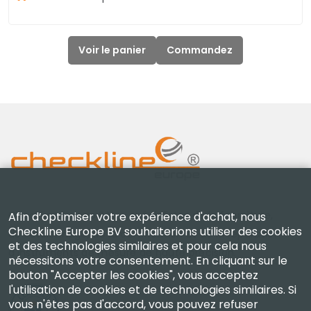
Voir le panier
Commandez
Checkline Europe B.V. — spécialistes de la fourniture,
Afin d’optimiser votre expérience d'achat, nous
Checkline Europe BV souhaiterions utiliser des cookies
de l'étalonnage, de la certification et de la réparation
et des technologies similaires et pour cela nous
d'instruments de mesure de haute précision.
nécessitons votre consentement. En cliquant sur le
bouton "Accepter les cookies", vous acceptez
l'utilisation de cookies et de technologies similaires. Si
vous n'êtes pas d'accord, vous pouvez refuser