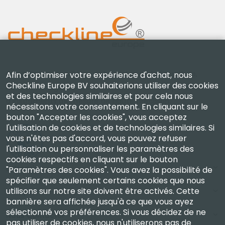
Checkline Europe B.V. — spécialistes de la fourniture,
Afin d’optimiser votre expérience d'achat, nous
Checkline Europe BV souhaiterions utiliser des cookies
de l'étalonnage, de la certification et de la réparation
et des technologies similaires et pour cela nous
d'instruments de mesure de haute précision.
nécessitons votre consentement. En cliquant sur le
bouton "Accepter les cookies", vous acceptez
l'utilisation de cookies et de technologies similaires. Si
vous n'êtes pas d'accord, vous pouvez refuser
l'utilisation ou personnaliser les paramètres des
cookies respectifs en cliquant sur le bouton
Entreprise
"Paramètres des cookies". Vous avez la possibilité de
spécifier que seulement certains cookies que nous
utilisons sur notre site doivent être activés. Cette
Compte
bannière sera affichée jusqu'à ce que vous ayez
sélectionné vos préférences. Si vous décidez de ne
Nous Contacter
pas utiliser de cookies, nous n'utiliserons pas de