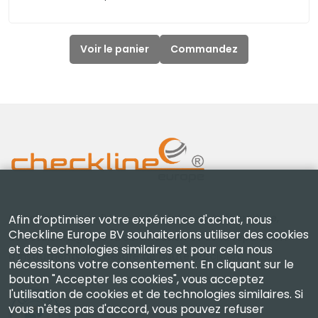
Voir le panier
Commandez
Checkline Europe B.V. — spécialistes de la fourniture,
Afin d’optimiser votre expérience d'achat, nous
Checkline Europe BV souhaiterions utiliser des cookies
de l'étalonnage, de la certification et de la réparation
et des technologies similaires et pour cela nous
d'instruments de mesure de haute précision.
nécessitons votre consentement. En cliquant sur le
bouton "Accepter les cookies", vous acceptez
l'utilisation de cookies et de technologies similaires. Si
vous n'êtes pas d'accord, vous pouvez refuser