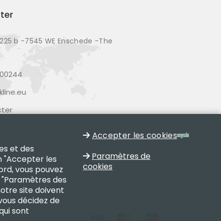
ter
225 b -7545 WE Enschede -The
200244
line.eu
ter
Accepter les cookies
es et des
Paramètres de
n "Accepter les
cookies
cord, vous pouvez
on "Paramètres des
notre site doivent
 vous décidez de
qui sont