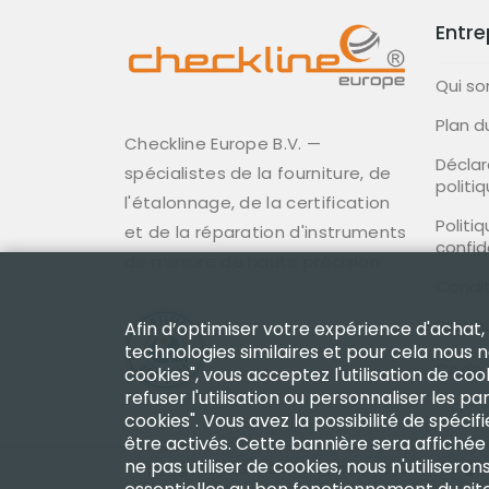
Entre
Qui s
Plan d
Checkline Europe B.V. —
Déclar
spécialistes de la fourniture, de
politi
l'étalonnage, de la certification
Politi
et de la réparation d'instruments
confid
de mesure de haute précision.
Condit
Politi
Afin d’optimiser votre expérience d'achat,
technologies similaires et pour cela nous 
Code 
cookies", vous acceptez l'utilisation de coo
refuser l'utilisation ou personnaliser les
cookies". Vous avez la possibilité de spéci
être activés. Cette bannière sera affichée
ne pas utiliser de cookies, nous n'utilisero
Copyright 2003 - 2026 Checkline Europe