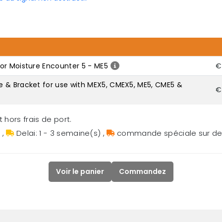
or Moisture Encounter 5 - ME5
€
 & Bracket for use with MEX5, CMEX5, ME5, CME5 &
€
 hors frais de port.
s
,
Delai: 1 - 3 semaine(s)
,
commande spéciale sur 
Voir le panier
Commandez