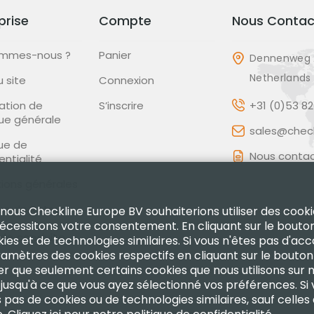
prise
Compte
Nous Contac
ommes-nous ?
Panier
Dennenweg 
Netherlands
u site
Connexion
ation de
S’inscrire
+31 (0)53 8
que générale
sales@check
que de
Nous contac
entialité
ions générales
que de Retour
 nous Checkline Europe BV souhaiterions utiliser des cooki
nécessitons votre consentement. En cliquant sur le bouto
de conduite
kies et de technologies similaires. Si vous n'êtes pas d'ac
 paramètres des cookies respectifs en cliquant sur le bout
fier que seulement certains cookies que nous utilisons sur 
 jusqu'à ce que vous ayez sélectionné vos préférences. Si
ns pas de cookies ou de technologies similaires, sauf celles 