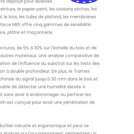
tre déployé pour diverses
einture, le papier peint, les cloisons sèches, les
 le bois, les tuiles de plafond, les membranes
lte.Le ME5 offre cinq gammes de sensibilité:
ture, plâtre et maçonnerie.
ures, de 5% à 30% sur l'échelle du bois et de
es autres matériaux. Une analyse comparative de
ation de l'influence du substrat sur les tests des
on à double profondeur. De plus, le Tramex
ofonde du signal jusqu'à 30 mm dans le bois et
pable de détecter une humidité élevée à
nce)
Avant ME5 avec la main sur les carreaux
nt sans avoir à endommager ou perforer les
epth est conçue pour avoir une pénétration de
boîtier robuste et ergonomique et peut se
 et Android qui l'accompagnent, permettant un