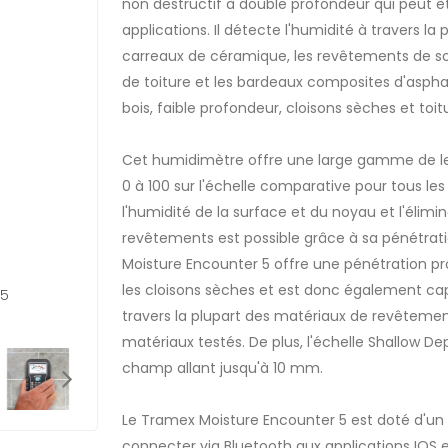
non destructif à double profondeur qui peut ê
applications. Il détecte l'humidité à travers la p
carreaux de céramique, les revêtements de sol,
de toiture et les bardeaux composites d'aspha
bois, faible profondeur, cloisons sèches et toi
Cet humidimètre offre une large gamme de lect
0 à 100 sur l'échelle comparative pour tous l
l'humidité de la surface et du noyau et l'élimin
revêtements est possible grâce à sa pénétrati
Moisture Encounter 5 offre une pénétration pr
les cloisons sèches et est donc également ca
 5
ME5 sur le mur de tuiles (poignée d'extension-pi
travers la plupart des matériaux de revêteme
matériaux testés. De plus, l'échelle Shallow D
champ allant jusqu'à 10 mm.
Le Tramex Moisture Encounter 5 est doté d'un 
connecter via Bluetooth aux applications IOS