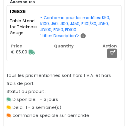
Accessoires
126836
- Conforme pour les modèles: K50,
Table Stand
K100, J50, J100, JA50, F1101/30, JD50,
for Thickness
JD100, FD50, FD100
Gauge
' title='Description'>
+
€ 85,00
Tous les prix mentionnés sont hors T.V.A. et hors
frais de port.
Statut du produit :
Disponible: 1 - 3 jours
Delai: 1 - 3 semaine(s)
commande spéciale sur demande