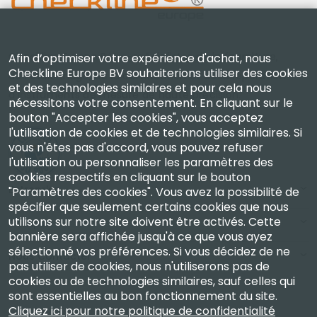
Checkline Europe B.V. — spécialistes de la fourniture,
Afin d’optimiser votre expérience d'achat, nous
Checkline Europe BV souhaiterions utiliser des cookies
de l'étalonnage, de la certification et de la réparation
et des technologies similaires et pour cela nous
d'instruments de mesure de haute précision.
nécessitons votre consentement. En cliquant sur le
bouton "Accepter les cookies", vous acceptez
l'utilisation de cookies et de technologies similaires. Si
vous n'êtes pas d'accord, vous pouvez refuser
l'utilisation ou personnaliser les paramètres des
cookies respectifs en cliquant sur le bouton
Entreprise
"Paramètres des cookies". Vous avez la possibilité de
spécifier que seulement certains cookies que nous
utilisons sur notre site doivent être activés. Cette
Compte
bannière sera affichée jusqu'à ce que vous ayez
sélectionné vos préférences. Si vous décidez de ne
Nous Contacter
pas utiliser de cookies, nous n'utiliserons pas de
cookies ou de technologies similaires, sauf celles qui
sont essentielles au bon fonctionnement du site.
Cliquez ici pour notre politique de confidentialité