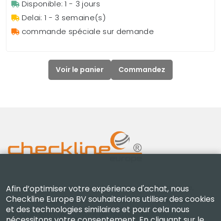
Disponible: 1 - 3 jours
Delai: 1 - 3 semaine(s)
commande spéciale sur demande
Voir le panier
Commandez
Checkline Europe B.V. — spécialistes de la fourniture,
Afin d’optimiser votre expérience d'achat, nous
Checkline Europe BV souhaiterions utiliser des cookies
de l'étalonnage, de la certification et de la réparation
et des technologies similaires et pour cela nous
d'instruments de mesure de haute précision.
nécessitons votre consentement. En cliquant sur le