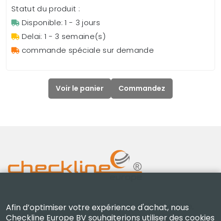
Statut du produit :
Disponible: 1 - 3 jours
Delai: 1 - 3 semaine(s)
commande spéciale sur demande
Voir le panier
Commandez
Checkline Europe B.V. — spécialistes de la fourniture,
Afin d’optimiser votre expérience d'achat, nous
Checkline Europe BV souhaiterions utiliser des cookies
de l'étalonnage, de la certification et de la réparation