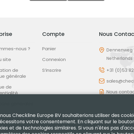
prise
Compte
Nous Contac
ommes-nous ?
Panier
Dennenweg 
Netherlands
u site
Connexion
ation de
S’inscrire
+31 (0)53 8
que générale
sales@check
que de
Nous contac
entialité
ions générales
que de Retour
 nous Checkline Europe BV souhaiterions utiliser des cooki
nécessitons votre consentement. En cliquant sur le bouto
de conduite
kies et de technologies similaires. Si vous n'êtes pas d'ac