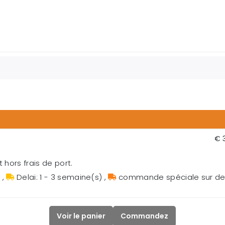
€ 
 hors frais de port.
s
,
Delai: 1 - 3 semaine(s)
,
commande spéciale sur 
Voir le panier
Commandez