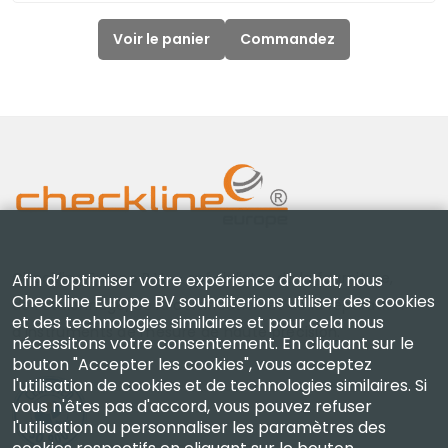
Voir le panier
Commandez
Checkline Europe B.V. — spécialistes de la fourniture,
Afin d’optimiser votre expérience d'achat, nous
Checkline Europe BV souhaiterions utiliser des cookies
de l'étalonnage, de la certification et de la réparation
et des technologies similaires et pour cela nous
d'instruments de mesure de haute précision.
nécessitons votre consentement. En cliquant sur le
bouton "Accepter les cookies", vous acceptez
l'utilisation de cookies et de technologies similaires. Si
vous n'êtes pas d'accord, vous pouvez refuser
l'utilisation ou personnaliser les paramètres des