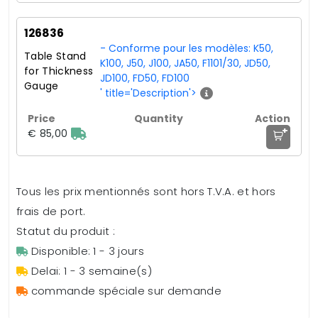
126836
- Conforme pour les modèles: K50,
Table Stand
K100, J50, J100, JA50, F1101/30, JD50,
for Thickness
JD100, FD50, FD100
Gauge
' title='Description'>
+
€ 85,00
Tous les prix mentionnés sont hors T.V.A. et hors
frais de port.
Statut du produit :
Disponible: 1 - 3 jours
Delai: 1 - 3 semaine(s)
commande spéciale sur demande