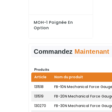
MOH-1 Poignée En
Option
Commandez
Maintenant
Produits
Article
Nom du produit
131518
FB-10N Mechanical Force Gaug
131519
FB-20N Mechanical Force Gaug
130270
FB-30N Mechanical Force Gaug