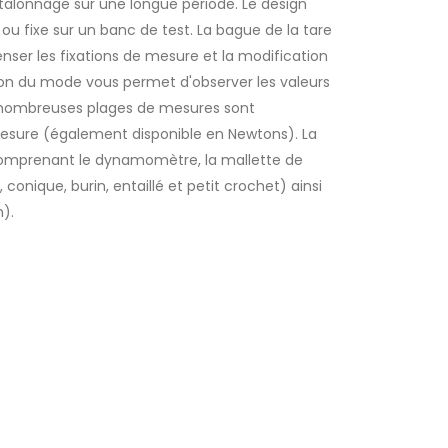
talonnage sur une longue période. Le design
u fixe sur un banc de test. La bague de la tare
ser les fixations de mesure et la modification
ion du mode vous permet d'observer les valeurs
De nombreuses plages de mesures sont
mesure (également disponible en Newtons). La
omprenant le dynamomètre, la mallette de
 conique, burin, entaillé et petit crochet) ainsi
).