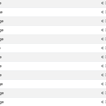
e
€ 
ge
€ 
ge
€ 
ge
€ 
ge
€ 
e
€ 
e
€ 
e
€ 
e
€ 
ge
€ 
uge
€ 
uge
€ 