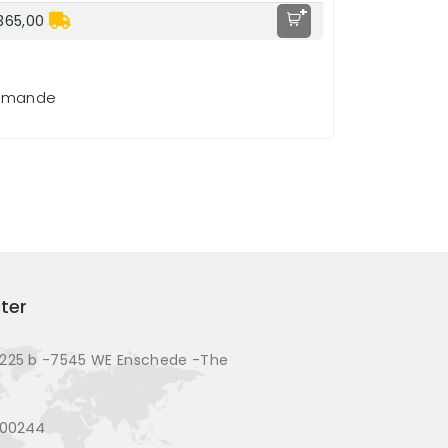
+
365,00
demande
ter
225 b -7545 WE Enschede -The
200244