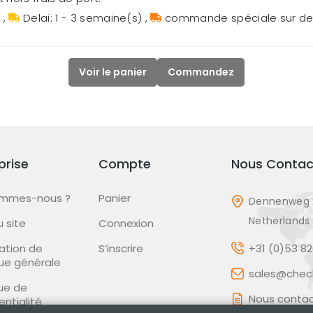
s
,
Delai: 1 - 3 semaine(s)
,
commande spéciale sur 
Voir le panier
Commandez
prise
Compte
Nous Contac
ommes-nous ?
Panier
Dennenweg 
Netherlands
u site
Connexion
ation de
S’inscrire
+31 (0)53 8
que générale
sales@check
que de
Nous contac
entialité