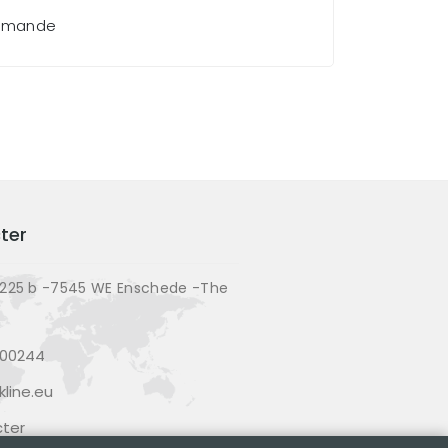
demande
ter
225 b -7545 WE Enschede -The
200244
line.eu
ter