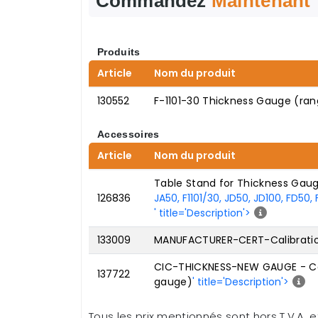
Commandez
Maintenant
Produits
Article
Nom du produit
130552
F-1101-30 Thickness Gauge (ra
Accessoires
Article
Nom du produit
Table Stand for Thickness Gau
126836
JA50, F1101/30, JD50, JD100, FD50,
' title='Description'>
133009
MANUFACTURER-CERT-Calibration
CIC-THICKNESS-NEW GAUGE - Cal
137722
gauge)
' title='Description'>
Tous les prix mentionnés sont hors T.V.A. et