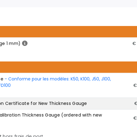
nge 1 mm)
€ 
ge
- Conforme pour les modèles: K50, K100, J50, J100,
 FD100
€
 Certificate for New Thickness Gauge
€
ibration Thickness Gauge (ordered with new
€
 hors frais de port.