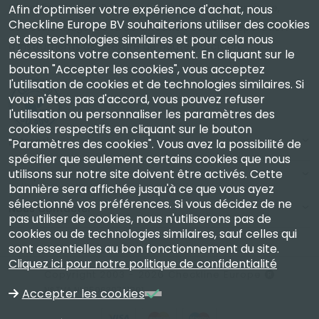
Checkline Europe B.V. — spécialistes de la fourniture,
Afin d’optimiser votre expérience d'achat, nous
Checkline Europe BV souhaiterions utiliser des cookies
de l'étalonnage, de la certification et de la réparation
et des technologies similaires et pour cela nous
d'instruments de mesure de haute précision.
nécessitons votre consentement. En cliquant sur le
bouton "Accepter les cookies", vous acceptez
l'utilisation de cookies et de technologies similaires. Si
vous n'êtes pas d'accord, vous pouvez refuser
l'utilisation ou personnaliser les paramètres des
cookies respectifs en cliquant sur le bouton
Entreprise
"Paramètres des cookies". Vous avez la possibilité de
spécifier que seulement certains cookies que nous
utilisons sur notre site doivent être activés. Cette
Compte
bannière sera affichée jusqu'à ce que vous ayez
sélectionné vos préférences. Si vous décidez de ne
Nous Contacter
pas utiliser de cookies, nous n'utiliserons pas de
cookies ou de technologies similaires, sauf celles qui
sont essentielles au bon fonctionnement du site.
Cliquez ici pour notre politique de confidentialité
Copyright 2003 - 2026 Checkline Europe
N° TVA NL850630721B01
Accepter les cookies