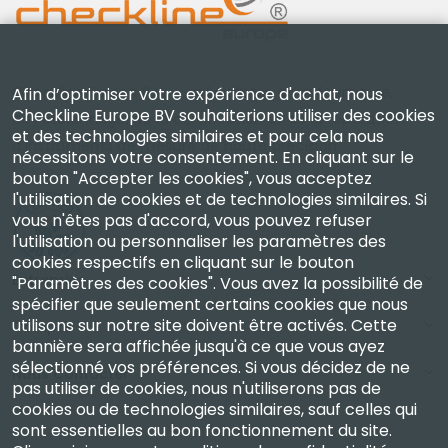
Checkline Europe B.V. — spécialistes de la fourniture,
Afin d’optimiser votre expérience d'achat, nous
Checkline Europe BV souhaiterions utiliser des cookies
de l'étalonnage, de la certification et de la réparation
et des technologies similaires et pour cela nous
d'instruments de mesure de haute précision.
nécessitons votre consentement. En cliquant sur le
bouton "Accepter les cookies", vous acceptez
l'utilisation de cookies et de technologies similaires. Si
vous n'êtes pas d'accord, vous pouvez refuser
l'utilisation ou personnaliser les paramètres des
cookies respectifs en cliquant sur le bouton
Entreprise
"Paramètres des cookies". Vous avez la possibilité de
spécifier que seulement certains cookies que nous
utilisons sur notre site doivent être activés. Cette
Compte
bannière sera affichée jusqu'à ce que vous ayez
sélectionné vos préférences. Si vous décidez de ne
Nous Contacter
pas utiliser de cookies, nous n'utiliserons pas de
cookies ou de technologies similaires, sauf celles qui
sont essentielles au bon fonctionnement du site.