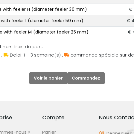
with feeler H (diameter feeler 30 mm)
€ 
with feeler I (diameter feeler 50 mm)
€ 
 with feeler M (diameter feeler 25 mm)
€ 
 hors frais de port.
s
,
Delai: 1 - 3 semaine(s)
,
commande spéciale sur 
Voir le panier
Commandez
prise
Compte
Nous Contac
ommes-nous ?
Panier
Dennenweg 