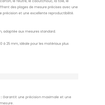
 carton, le feutre, le caoutchouc, la tôle, le
 offrent des plages de mesure précises avec une
 précision et une excellente reproductibilité.
m, adaptée aux mesures standard.
 à 25 mm, idéale pour les matériaux plus
DTG-300-25
:
Garantit une précision maximale et une
 mesure.