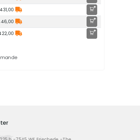
+
431,00
+
446,00
+
422,00
demande
ter
225 b -7545 WE Enschede -The