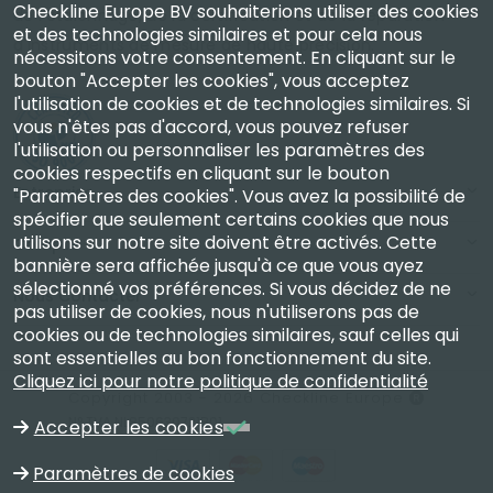
Checkline Europe BV souhaiterions utiliser des cookies
de l'étalonnage, de la certification et de la réparation
et des technologies similaires et pour cela nous
d'instruments de mesure de haute précision.
nécessitons votre consentement. En cliquant sur le
bouton "Accepter les cookies", vous acceptez
l'utilisation de cookies et de technologies similaires. Si
vous n'êtes pas d'accord, vous pouvez refuser
l'utilisation ou personnaliser les paramètres des
cookies respectifs en cliquant sur le bouton
Entreprise
"Paramètres des cookies". Vous avez la possibilité de
spécifier que seulement certains cookies que nous
utilisons sur notre site doivent être activés. Cette
Compte
bannière sera affichée jusqu'à ce que vous ayez
sélectionné vos préférences. Si vous décidez de ne
Nous Contacter
pas utiliser de cookies, nous n'utiliserons pas de
cookies ou de technologies similaires, sauf celles qui
sont essentielles au bon fonctionnement du site.
Cliquez ici pour notre politique de confidentialité
Copyright 2003 - 2026 Checkline Europe
N° TVA NL850630721B01
Accepter les cookies
Paramètres de cookies