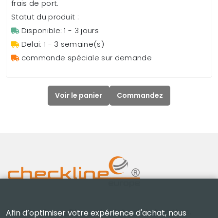
frais de port.
Statut du produit :
Disponible: 1 - 3 jours
Delai: 1 - 3 semaine(s)
commande spéciale sur demande
Voir le panier
Commandez
Checkline Europe B.V. — spécialistes de la fourniture,
Afin d’optimiser votre expérience d'achat, nous