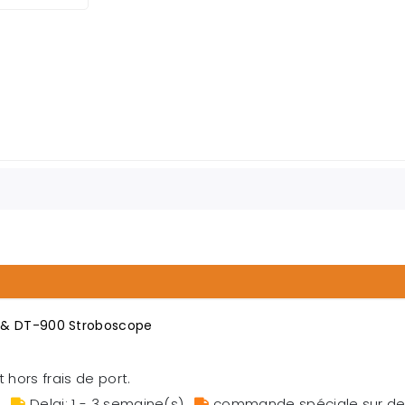
 & DT-900 Stroboscope
 hors frais de port.
s
,
Delai: 1 - 3 semaine(s)
,
commande spéciale sur 