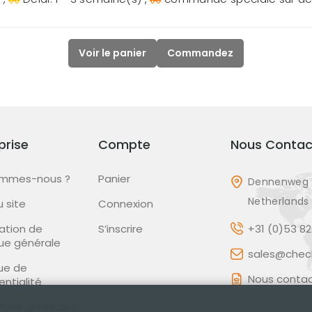
Voir le panier
Commandez
prise
Compte
Nous Contac
ommes-nous ?
Panier
Dennenweg 
Netherlands
u site
Connexion
ation de
S’inscrire
+31 (0)53 8
que générale
sales@check
que de
Nous contac
entialité
ions générales