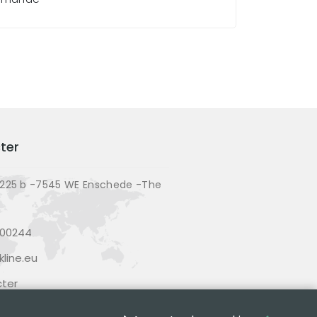
ter
225 b -7545 WE Enschede -The
200244
line.eu
ter