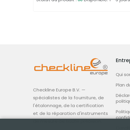
Entre
Qui s
Plan d
Checkline Europe B.V. —
Déclar
spécialistes de la fourniture, de
politi
l'étalonnage, de la certification
Politi
et de la réparation d'instruments
confid
de mesure de haute précision.
Condit