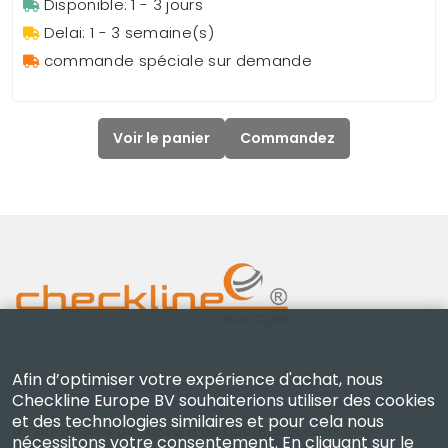
Disponible: 1 - 3 jours
Delai: 1 - 3 semaine(s)
commande spéciale sur demande
Voir le panier
Commandez
Checkline Europe B.V. — spécialistes de la fourniture,
Afin d’optimiser votre expérience d'achat, nous
Checkline Europe BV souhaiterions utiliser des cookies
de l'étalonnage, de la certification et de la réparation
et des technologies similaires et pour cela nous
d'instruments de mesure de haute précision.
nécessitons votre consentement. En cliquant sur le