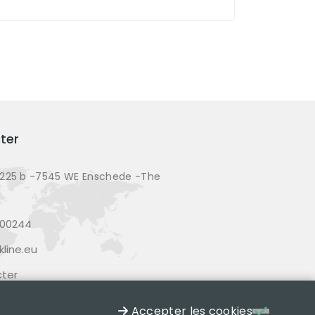
ter
225 b -7545 WE Enschede -The
200244
line.eu
ter
Accepter les cookies