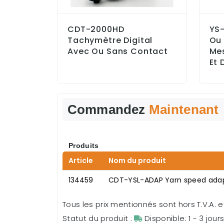
CDT-2000HD
YS
Tachymètre Digital
Ou 
Avec Ou Sans Contact
Mes
Et 
Commandez
Maintenant
Produits
Article
Nom du produit
134459
CDT-YSL-ADAP Yarn speed ada
Tous les prix mentionnés sont hors T.V.A. et
Statut du produit :
Disponible: 1 - 3 jour