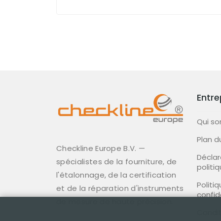
Entre
Qui s
Plan d
Checkline Europe B.V. —
Déclar
spécialistes de la fourniture, de
politi
l'étalonnage, de la certification
Politi
et de la réparation d'instruments
confid
de mesure de haute précision.
Condit