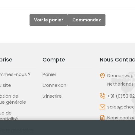
Voir le panier
Commandez
prise
Compte
Nous Contac
ommes-nous ?
Panier
Dennenweg 
Netherlands
u site
Connexion
ation de
S’inscrire
+31 (0)53 8
que générale
sales@check
que de
Nous contac
entialité
ions générales