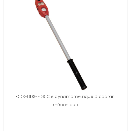
CDS-DDS-EDS Clé dynamométrique à cadran
<b
mécanique
l
p
b