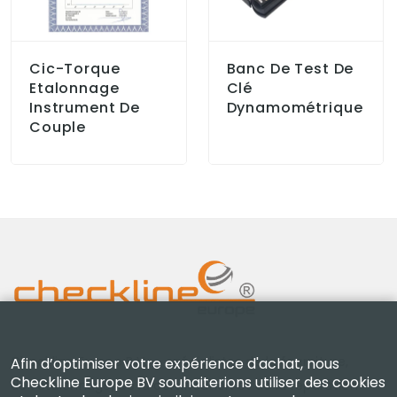
Cic-Torque
Banc De Test De
Etalonnage
Clé
Instrument De
Dynamométrique
Couple
Checkline Europe B.V. — spécialistes de la fourniture,
Afin d’optimiser votre expérience d'achat, nous
Checkline Europe BV souhaiterions utiliser des cookies
de l'étalonnage, de la certification et de la réparation