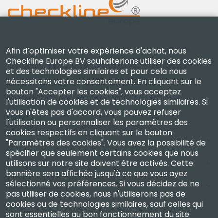
Checkline Europe B.V. — spécialistes de la fourniture,
Afin d’optimiser votre expérience d'achat, nous
Checkline Europe BV souhaiterions utiliser des cookies
de l'étalonnage, de la certification et de la réparation
et des technologies similaires et pour cela nous
d'instruments de mesure de haute précision.
nécessitons votre consentement. En cliquant sur le
bouton "Accepter les cookies", vous acceptez
l'utilisation de cookies et de technologies similaires. Si
vous n'êtes pas d'accord, vous pouvez refuser
l'utilisation ou personnaliser les paramètres des
cookies respectifs en cliquant sur le bouton
Entreprise
"Paramètres des cookies". Vous avez la possibilité de
spécifier que seulement certains cookies que nous
utilisons sur notre site doivent être activés. Cette
Compte
bannière sera affichée jusqu'à ce que vous ayez
sélectionné vos préférences. Si vous décidez de ne
Nous Contacter
pas utiliser de cookies, nous n'utiliserons pas de
cookies ou de technologies similaires, sauf celles qui
sont essentielles au bon fonctionnement du site.