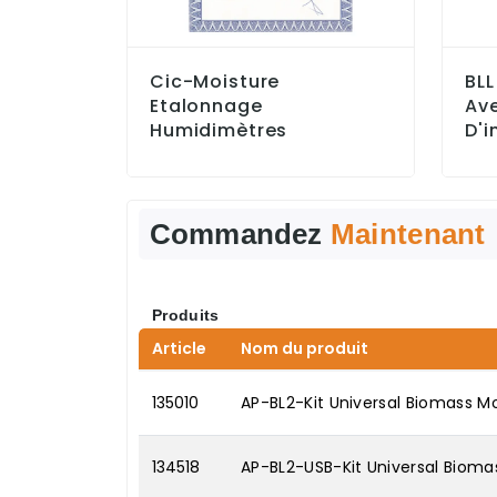
Cic-Moisture
BLL
Etalonnage
Av
Humidimètres
D'i
Commandez
Maintenant
Produits
Article
Nom du produit
135010
AP-BL2-Kit Universal Biomass M
134518
AP-BL2-USB-Kit Universal Biomas