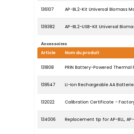
136107
AP-BL2-Kit Universal Biomass Mo
139382
AP-BL2-USB-Kit Universal Bioma
Accessoires
Article
Nom du produit
131808
PRIN Battery-Powered Thermal P
139547
Li-Ion Rechargeable AA Batterie
132022
Calibration Certificate - Factor
134006
Replacement tip for AP-BLL, AP