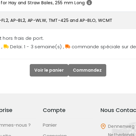
s for Hay and Straw Bales, 255 mm Long
 AP-FL2, AP-BL2, AP-WLW, TMT-425 and AP-BLO, WCMT
 hors frais de port.
s
,
Delai: 1 - 3 semaine(s)
,
commande spéciale sur 
Voir le panier
Commandez
prise
Compte
Nous Contac
ommes-nous ?
Panier
Dennenweg 
Netherlands
u site
Connexion