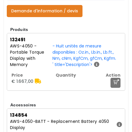
Demande d'information / devis
Produits
132491
AWS-4050 -
- Huit unités de mesure
Portable Torque
disponibles : Oz.in., Lb.in., Lb.ft.,
Display with
Nm, cNm, KgfCm, gfCm, Kgfm.
Memory
' title='Description'>
+
€ 1.667,00
Accessoires
134854
AWS-4050-BATT - Replacement Battery 4050
Display