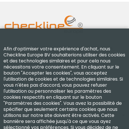
Checkline Europe B.V. — spécialistes de la fourniture,
Afin d’optimiser votre expérience d'achat, nous
Checkline Europe BV souhaiterions utiliser des cookies
de l'étalonnage, de la certification et de la réparation
et des technologies similaires et pour cela nous
d'instruments de mesure de haute précision.
nécessitons votre consentement. En cliquant sur le
bouton "Accepter les cookies", vous acceptez
l'utilisation de cookies et de technologies similaires. Si
vous n'êtes pas d'accord, vous pouvez refuser
l'utilisation ou personnaliser les paramètres des
cookies respectifs en cliquant sur le bouton
Entreprise
"Paramètres des cookies". Vous avez la possibilité de
spécifier que seulement certains cookies que nous
utilisons sur notre site doivent être activés. Cette
Compte
bannière sera affichée jusqu'à ce que vous ayez
sélectionné vos préférences. Si vous décidez de ne